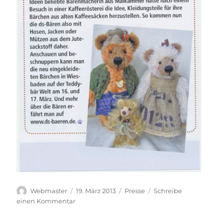
Autor
Veröffentlicht
Kategorien
Webmaster
19. März 2013
Presse
Schreibe
am
zu
einen Kommentar
„Kaffee