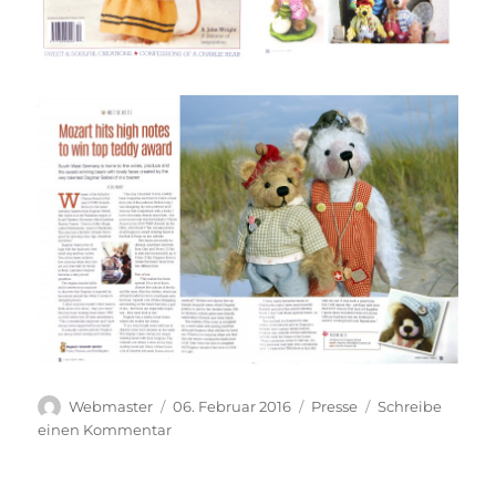
Autor
Veröffentlicht
Kategorien
Webmaster
06. Februar 2016
Presse
Schreibe
am
zu
einen Kommentar
„Mozart
hits