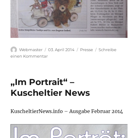
Autor
Veröffentlicht
Kategorien
Webmaster
03. April 2014
Presse
Schreibe
am
zu
einen Kommentar
„Knuffige
Kuscheltier-
Bande“
„Im Portrait“ –
–
LEO
Kuscheltier News
KuscheltierNews.info – Ausgabe Februar 2014