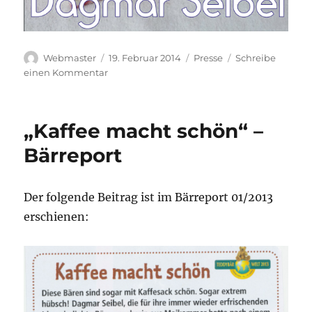
Autor
Veröffentlicht
Kategorien
Webmaster
19. Februar 2014
Presse
Schreibe
am
zu
einen Kommentar
„Im
Portrait“
–
„Kaffee macht schön“ –
Kuscheltier
News
Bärreport
Der folgende Beitrag ist im Bärreport 01/2013
erschienen: