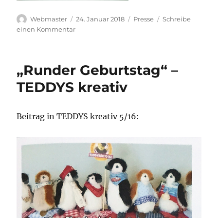
Autor
Veröffentlicht
Kategorien
Webmaster
24. Januar 2018
Presse
Schreibe
am
zu
einen Kommentar
„A
world
of
„Runder Geburtstag“ –
inspiration“
–
TEDDYS kreativ
TeddyBear
&
friends
Beitrag in TEDDYS kreativ 5/16: