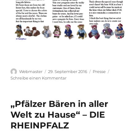
Autor
Veröffentlicht
Kategorien
Webmaster
29. September 2016
Presse
am
zu
Schreibe einen Kommentar
„Meet
the
bear
„Pfälzer Bären in aller
artist“
Welt zu Hause“ – DIE
RHEINPFALZ