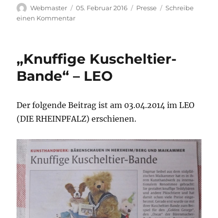
Autor
Veröffentlicht
Kategorien
Webmaster
05. Februar 2016
Presse
Schreibe
am
zu
einen Kommentar
„Aufgeweckter
Bursche“
–
„Knuffige Kuscheltier-
TEDDYS
kreativ
Bande“ – LEO
Der folgende Beitrag ist am 03.04.2014 im LEO
(DIE RHEINPFALZ) erschienen.