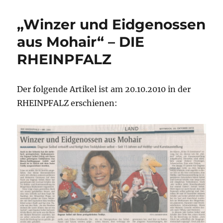
macht
schön“
„Winzer und Eidgenossen
–
Bärreport
aus Mohair“ – DIE
RHEINPFALZ
Der folgende Artikel ist am 20.10.2010 in der
RHEINPFALZ erschienen: