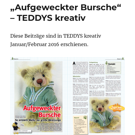
high
„Aufgeweckter Bursche“
notes
to
– TEDDYS kreativ
win
top
teddy
Diese Beiträge sind in TEDDYS kreativ
award“
Januar/Februar 2016 erschienen.
–
teddy
bear
times