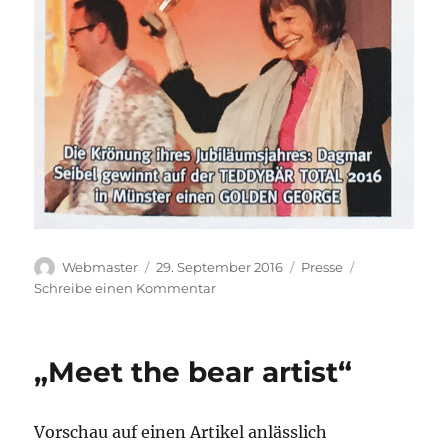
Autor
Veröffentlicht
Kategorien
Webmaster
29. September 2016
Presse
am
zu
Schreibe einen Kommentar
„Runder
Geburtstag“
–
„Meet the bear artist“
TEDDYS
kreativ
Vorschau auf einen Artikel anlässlich