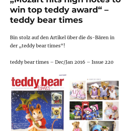
Welt
win top teddy award“ –
zu
teddy bear times
Hause“
–
DIE
RHEINPFALZ
Bin stolz auf den Artikel über die ds-Bären in
der „teddy bear times“!
teddy bear times – Dec/Jan 2016 – Issue 220