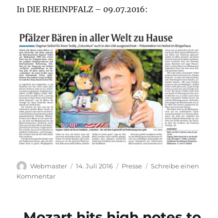
In DIE RHEINPFALZ – 09.07.2016:
Autor
Veröffentlicht
Kategorien
Webmaster
14. Juli 2016
Presse
Schreibe einen
am
zu
Kommentar
„Pfälzer
Bären
in
„Mozart hits high notes to
aller