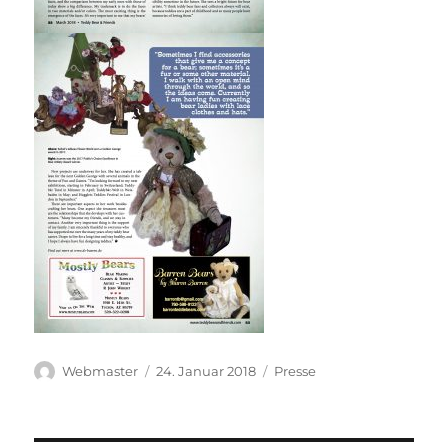
Autor
Veröffentlicht
Kategorien
Webmaster
24. Januar 2018
Presse
am