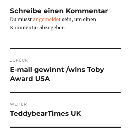
Schreibe einen Kommentar
Du musst
angemeldet
sein, um einen
Kommentar abzugeben.
Beitragsnavigation
ZURÜCK
E-mail gewinnt /wins Toby
Vorheriger
Beitrag:
Award USA
WEITER
TeddybearTimes UK
Nächster
Beitrag: