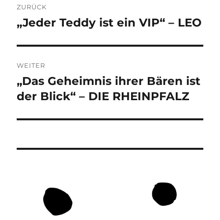
ZURÜCK
„Jeder Teddy ist ein VIP“ – LEO
Vorheriger
Beitrag:
WEITER
„Das Geheimnis ihrer Bären ist
Nächster
Beitrag:
der Blick“ – DIE RHEINPFALZ