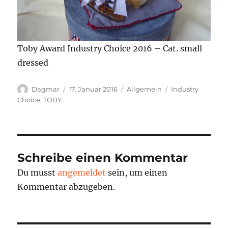
Toby Award Industry Choice 2016 – Cat. small
dressed
Autor
Veröffentlicht
Kategorien
Schlagwörter
Dagmar
17. Januar 2016
Allgemein
Industry
am
Choice
,
TOBY
Schreibe einen Kommentar
Du musst
angemeldet
sein, um einen
Kommentar abzugeben.