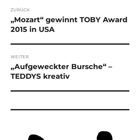
Beitragsnavigation
ZURÜCK
„Mozart“ gewinnt TOBY Award
Vorheriger
Beitrag:
2015 in USA
WEITER
„Aufgeweckter Bursche“ –
Nächster
Beitrag:
TEDDYS kreativ