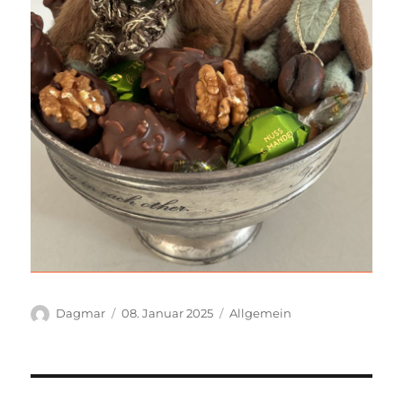
Autor
Veröffentlicht
Kategorien
Dagmar
08. Januar 2025
Allgemein
am