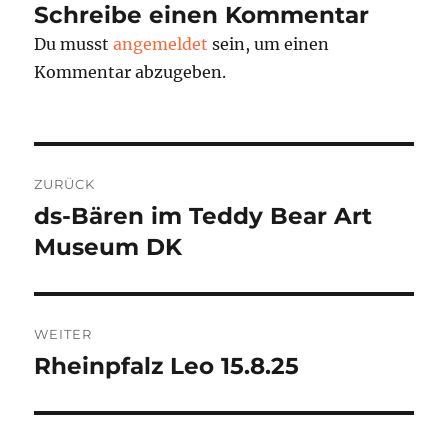
Schreibe einen Kommentar
Du musst
angemeldet
sein, um einen
Kommentar abzugeben.
Beitragsnavigation
ZURÜCK
ds-Bären im Teddy Bear Art
Vorheriger
Beitrag:
Museum DK
WEITER
Rheinpfalz Leo 15.8.25
Nächster
Beitrag: