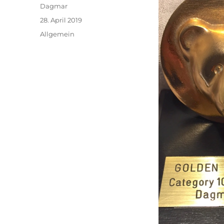
Autor
Dagmar
Veröffentlicht
28. April 2019
am
Kategorien
Allgemein