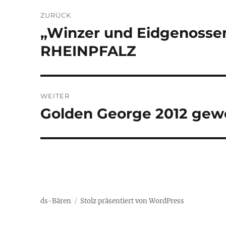
Beitragsnavigation
ZURÜCK
„Winzer und Eidgenossen
Vorheriger
Beitrag:
RHEINPFALZ
WEITER
Golden George 2012 gew
Nächster
Beitrag:
ds-Bären
Stolz präsentiert von WordPress