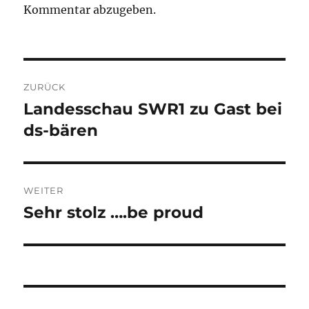
Kommentar abzugeben.
Beitragsnavigation
ZURÜCK
Landesschau SWR1 zu Gast bei
Vorheriger
Beitrag:
ds-bären
WEITER
Sehr stolz ….be proud
Nächster
Beitrag: